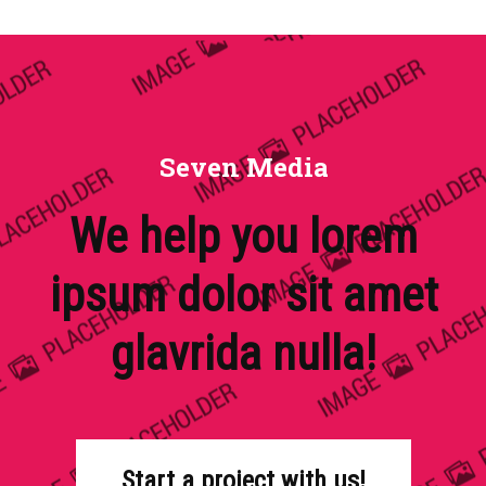
Seven Media
We help you lorem
ipsum dolor sit amet
glavrida nulla!
Start a project with us!